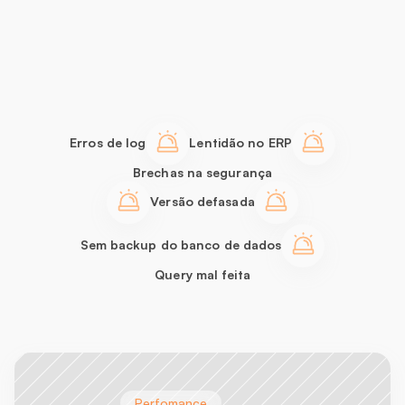
Os
principais
desafios
do
dia
a
dia
da
área
de
TI
que
ocasionam
a
baixa
performance
do
ERP
Erros de log
Lentidão no ERP
Brechas na segurança
Versão defasada
Sem backup do banco de dados
Query mal feita
Perfomance