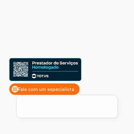
Tenha
um
ERP
TOTVS®
estável
de
alta
performance
com
monitoramento
24/
7.
•
Monitoramento
24/7
para
antecipar
falhas
e
gargalos
•
Estabilidade
e
performance
contínuas
no
ambiente
ERP
•
Time
especializado
ao
seu
lado
para
resolver
com
segurança
Fale com um especialista