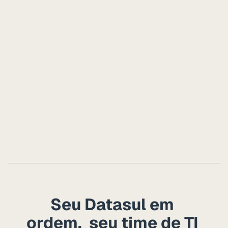
A Groundwork atende 
empresas fora de São Paulo?
Seu Datasul em 
ordem,  seu time de TI 