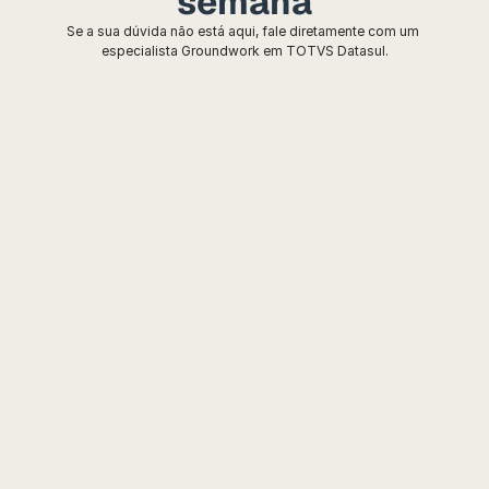
semana
Se a sua dúvida não está aqui, fale diretamente com um 
especialista Groundwork em TOTVS Datasul.
O que é consultoria TOTVS 
Datasul?
A Groundwork apoia a 