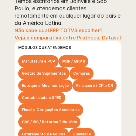
Temos escritórios em Joinville e São 
Paulo, e atendemos clientes 
remotamente em qualquer lugar do país e 
da América Latina.
Não sabe qual ERP TOTVS escolher? 
Veja o comparativo entre Protheus, Datasul e RM
MÓDULOS QUE ATENDEMOS
Manufatura e PCP
MRP / MRP II
Gestão de Suprimentos
Compras
Estoque e Movimentação
Financeiro / CP e CR
Contabilidade e SPED
Fiscal e Obrigações Acessórias
CBS / IBS / Reforma Tributária
Faturamento e Pedidos
Qualidade