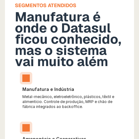
SEGMENTOS ATENDIDOS
Manufatura é 
onde o Datasul 
ficou conhecido, 
mas o sistema 
vai muito além
Manufatura e Indústria
Metal-mecânico, eletroeletrônico, plásticos, têxtil e 
alimentício. Controle de produção, MRP e chão de 
fábrica integrados ao backoffice.
Agronegócio e Cooperativas