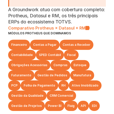
A Groundwork atua com cobertura completa: 
Protheus, Datasul e RM, os três principais 
ERPs do ecossistema TOTVS.
Comparativo Protheus × Datasul × RM
MÓDULOS PROTHEUS QUE DOMINAMOS
Financeiro
Contas a Pagar
Contas a Receber
Contabilidade
SPED Contábil
Fiscal
Obrigações Acessórias
Compras
Estoque
Faturamento
Gestão de Pedidos
Manufatura
PCP
Folha de Pagamento
RH
Ativo Imobilizado
Gestão da Qualidade
CRM Comercial
Gestão de Projetos
Power BI
Fluig
API
EDI