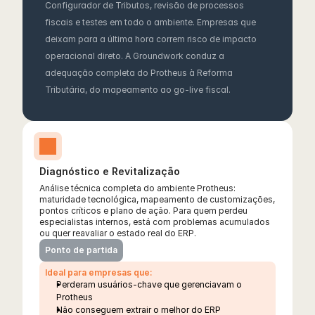
Configurador de Tributos, revisão de processos 
fiscais e testes em todo o ambiente. Empresas que 
deixam para a última hora correm risco de impacto 
operacional direto. A Groundwork conduz a 
adequação completa do Protheus à Reforma 
Tributária, do mapeamento ao go-live fiscal.
Diagnóstico e Revitalização
Análise técnica completa do ambiente Protheus: 
maturidade tecnológica, mapeamento de customizações, 
pontos críticos e plano de ação. Para quem perdeu 
especialistas internos, está com problemas acumulados 
ou quer reavaliar o estado real do ERP.
Ponto de partida
Ideal para empresas que:
Perderam usuários-chave que gerenciavam o 
Protheus
Não conseguem extrair o melhor do ERP